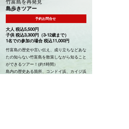
竹富島を再発見
島歩きツアー
予約お問合せ
大人 税込5,500
円
子供 税込3,300円（3-12歳まで）
1名での参加の場合 税込11,000円
竹富島の歴史や言い伝え、成り立ちなどあな
たの知らない竹富島を散策しながら知ること
ができるツアー！(約1時間）
​島内の歴史ある箇所、コンドイ浜、カイジ浜
や、西桟橋などを巡ります。（各ポイントま
では車で移動します）
料金に含まれるもの
ガイド料
参加条件
持病がある方、妊娠中の方、体力に不安のある方、
3歳以下のお子様がいる場合はご相談ください